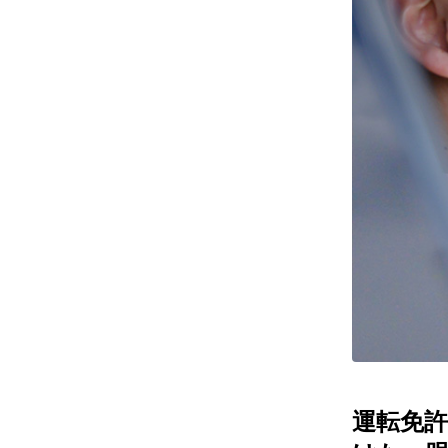
レンズ
アフ
サングラス
会社情
補聴器
会社
コンタクトレンズ
パリ
グッズ・小物
採用
ブランドを探す
お問
ブランド一覧
English
運転免許