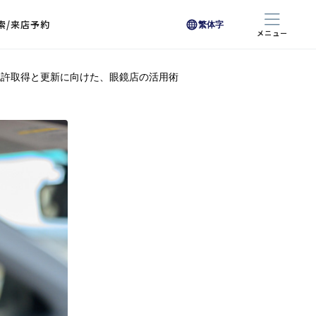
索/来店予約
繁体字
メニュー
免許取得と更新に向けた、眼鏡店の活用術
色から探す
色から探す
お悩みからレンズを探す
ン保護レンズ
ブラック
ブラック
ブラウン
ブラウン
ゴールド
ゴールド
シルバー
シルバー
クリア
クリア
充実のレンズサービス
ピンク
ピンク
グレー
グレー
ホワイト
ホワイト
レッド
レッド
ブルー
ブルー
専用レンズ
イエロー
イエロー
グリーン
グリーン
パープル
パープル
オレンジ
オレンジ
レンズ交換
能付きコートレンズ
レンズの選び方
I 291 くもりにくい
レス レンズ サービス