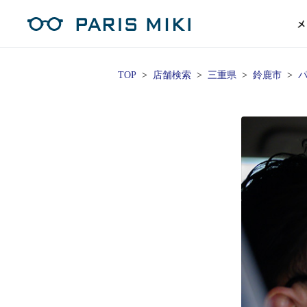
メ
TOP
店舗検索
三重県
鈴鹿市
パ
マイページ
パリミキのスタンダードレンズ
コンタクトレンズ
ハイグレ
コンテ
形から
形から
グッズ
メガネフレーム一覧
サングラス一覧
補聴器TOPページ
スタッ
Opera Club会員
単焦点
花粉
単焦点レンズ
1日使い捨てレンズ
MEN
MEN
「聞こえ」について
※店舗で会員登録された方
ス
遠近両
フェ
遠近両用レンズ
1日使い捨てレンズ（カラー）
WOMEN
WOMEN
ご利用の流れ
オンラインショップ会員
コ
※オンラインで会員登録された方
室内用
SU
スマホイージー
2週間交換レンズ
UNISEX
UNISEX
レ
お手
店舗を探す
室内用（近々・中近）レンズ
2週間交換レンズ（カラー）
KIDS
KIDS
ブ
ムー
店舗検索/来店予約
ブランド一覧を見る
ブランド一覧を見る
お知
商品を探す
目の
メガネ
初め