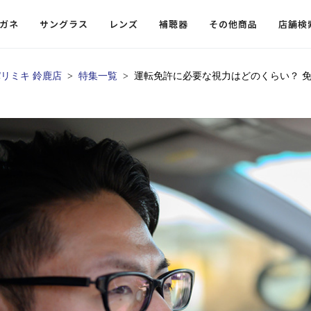
ガネ
サングラス
レンズ
補聴器
その他商品
店舗検
リミキ 鈴鹿店
特集一覧
運転免許に必要な視力はどのくらい？ 
ードレンズ
ンツを探す
探す
探す
・小物
機能性レンズ
価格から探す
価格から探す
フコンテンツ
レンズ
・飛沫対策メガネ
ウェリントン
ウェリントン
偏光機能レンズ
～￥10,000
～￥10,000
ルテイ
タッフコンテンツ一覧
用レンズ
リシモ猫部
スクエア（四角）
スクエア（四角）
調光レンズ
￥10,001～￥20,000
￥10,001～￥20,000
ゴルフ
ーディネート
（近々・中近）レンズ
N DELIGHT（サンデライト）
ラウンド（丸）
ラウンド（丸）
キャスリーBS Light
￥20,001～￥30,000
￥20,001～￥30,000
抗菌機
ビュー
入れグッズ
ボストン
ボストン
乱視用レンズ
￥30,001～￥40,000
￥30,001～￥40,000
KUMOR
ログ
ミングッズ
フォックス
フォックス
タフクリアコートレンズ
￥40,001～￥50,000
￥40,001～￥50,000
エクスプ
らせ
オーバル
オーバル
￥50,001～
￥50,001～
まめちしき
子ども近視レンズ
ボスリントン
ボスリントン
てのお客様へ
クラウンパント
クラウンパント