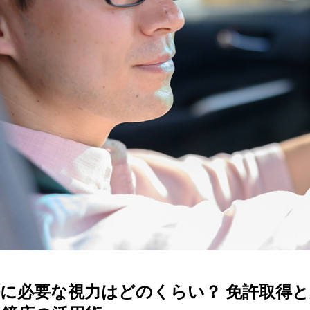
ターサービス
多角形
多角形
報
概要
ミキについて
情報
い合わせ
に必要な視力はどのくらい？ 免許取得