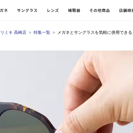
ガネ
サングラス
レンズ
補聴器
その他商品
店舗検
リミキ 高崎店
特集一覧
メガネとサングラスを気軽に併用できる
ードレンズ
ンツを探す
探す
探す
・小物
機能性レンズ
価格から探す
価格から探す
フコンテンツ
レンズ
・飛沫対策メガネ
ウェリントン
ウェリントン
偏光機能レンズ
～￥10,000
～￥10,000
ルテイ
タッフコンテンツ一覧
用レンズ
リシモ猫部
スクエア（四角）
スクエア（四角）
調光レンズ
￥10,001～￥20,000
￥10,001～￥20,000
ゴルフ
ーディネート
（近々・中近）レンズ
N DELIGHT（サンデライト）
ラウンド（丸）
ラウンド（丸）
キャスリーBS Light
￥20,001～￥30,000
￥20,001～￥30,000
抗菌機
ビュー
入れグッズ
ボストン
ボストン
乱視用レンズ
￥30,001～￥40,000
￥30,001～￥40,000
KUMOR
ログ
ミングッズ
フォックス
フォックス
タフクリアコートレンズ
￥40,001～￥50,000
￥40,001～￥50,000
エクスプ
らせ
オーバル
オーバル
￥50,001～
￥50,001～
まめちしき
子ども近視レンズ
ボスリントン
ボスリントン
てのお客様へ
クラウンパント
クラウンパント