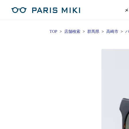
メ
TOP
店舗検索
群馬県
高崎市
パ
マイページ
パリミキのスタンダードレンズ
コンタクトレンズ
ハイグレ
コンテ
形から
形から
グッズ
メガネフレーム一覧
サングラス一覧
補聴器TOPページ
スタッ
Opera Club会員
単焦点
花粉
単焦点レンズ
1日使い捨てレンズ
MEN
MEN
「聞こえ」について
※店舗で会員登録された方
ス
遠近両
フェ
遠近両用レンズ
1日使い捨てレンズ（カラー）
WOMEN
WOMEN
ご利用の流れ
オンラインショップ会員
コ
※オンラインで会員登録された方
室内用
SU
スマホイージー
2週間交換レンズ
UNISEX
UNISEX
レ
お手
店舗を探す
室内用（近々・中近）レンズ
2週間交換レンズ（カラー）
KIDS
KIDS
ブ
ムー
店舗検索/来店予約
ブランド一覧を見る
ブランド一覧を見る
お知
商品を探す
目の
メガネ
初め