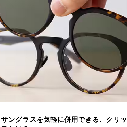
ターサービス
多角形
多角形
報
概要
ミキについて
情報
い合わせ
とサングラスを気軽に併用できる、クリ