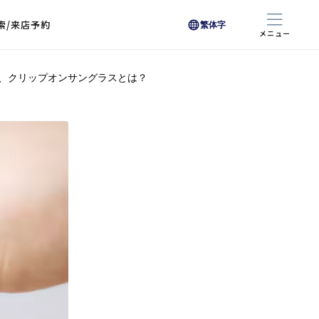
索/来店予約
繁体字
メニュー
、クリップオンサングラスとは？
色から探す
色から探す
お悩みからレンズを探す
ン保護レンズ
ブラック
ブラック
ブラウン
ブラウン
ゴールド
ゴールド
シルバー
シルバー
クリア
クリア
充実のレンズサービス
ピンク
ピンク
グレー
グレー
ホワイト
ホワイト
レッド
レッド
ブルー
ブルー
専用レンズ
イエロー
イエロー
グリーン
グリーン
パープル
パープル
オレンジ
オレンジ
レンズ交換
能付きコートレンズ
レンズの選び方
I 291 くもりにくい
レス レンズ サービス