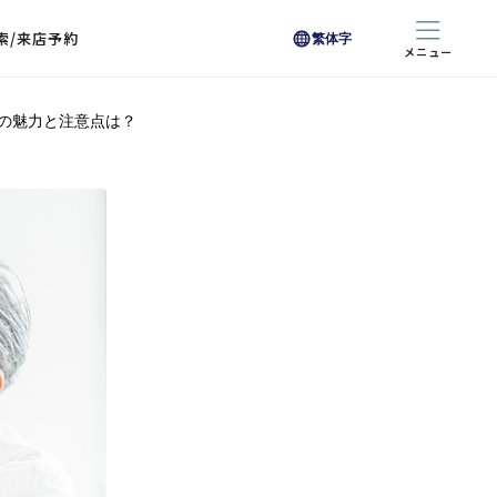
索/来店予約
繁体字
メニュー
の魅力と注意点は？
色から探す
色から探す
お悩みからレンズを探す
ン保護レンズ
ブラック
ブラック
ブラウン
ブラウン
ゴールド
ゴールド
シルバー
シルバー
クリア
クリア
充実のレンズサービス
ピンク
ピンク
グレー
グレー
ホワイト
ホワイト
レッド
レッド
ブルー
ブルー
専用レンズ
イエロー
イエロー
グリーン
グリーン
パープル
パープル
オレンジ
オレンジ
レンズ交換
能付きコートレンズ
レンズの選び方
I 291 くもりにくい
レス レンズ サービス