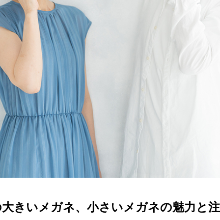
ターサービス
多角形
多角形
報
概要
ミキについて
情報
い合わせ
の大きいメガネ、小さいメガネの魅力と注