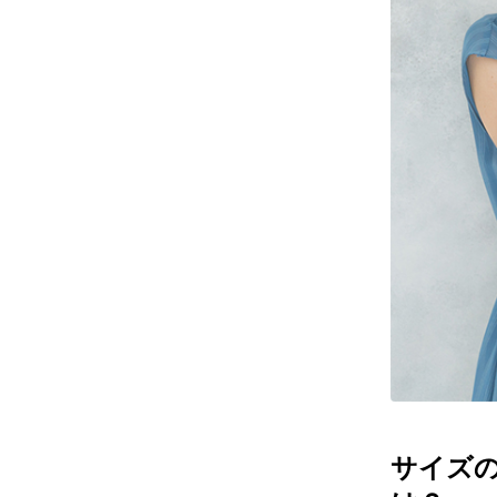
レンズ
アフ
サングラス
会社情
補聴器
会社
コンタクトレンズ
パリ
グッズ・小物
採用
ブランドを探す
お問
ブランド一覧
English
サイズ