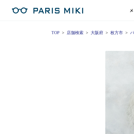
メ
TOP
店舗検索
大阪府
枚方市
パ
マイページ
パリミキのスタンダードレンズ
コンタクトレンズ
ハイグレ
コンテ
形から
形から
グッズ
メガネフレーム一覧
サングラス一覧
補聴器TOPページ
スタッ
Opera Club会員
単焦点
花粉
単焦点レンズ
1日使い捨てレンズ
MEN
MEN
「聞こえ」について
※店舗で会員登録された方
ス
遠近両
フェ
遠近両用レンズ
1日使い捨てレンズ（カラー）
WOMEN
WOMEN
ご利用の流れ
オンラインショップ会員
コ
※オンラインで会員登録された方
室内用
SU
スマホイージー
2週間交換レンズ
UNISEX
UNISEX
レ
お手
店舗を探す
室内用（近々・中近）レンズ
2週間交換レンズ（カラー）
KIDS
KIDS
ブ
ムー
店舗検索/来店予約
ブランド一覧を見る
ブランド一覧を見る
お知
商品を探す
目の
メガネ
初め