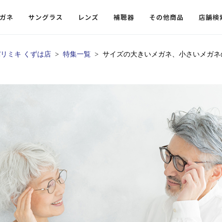
ガネ
サングラス
レンズ
補聴器
その他商品
店舗検
リミキ くずは店
特集一覧
サイズの大きいメガネ、小さいメガネ
ードレンズ
ンツを探す
探す
探す
・小物
機能性レンズ
価格から探す
価格から探す
フコンテンツ
レンズ
・飛沫対策メガネ
ウェリントン
ウェリントン
偏光機能レンズ
～￥10,000
～￥10,000
ルテイ
タッフコンテンツ一覧
用レンズ
リシモ猫部
スクエア（四角）
スクエア（四角）
調光レンズ
￥10,001～￥20,000
￥10,001～￥20,000
ゴルフ
ーディネート
（近々・中近）レンズ
N DELIGHT（サンデライト）
ラウンド（丸）
ラウンド（丸）
キャスリーBS Light
￥20,001～￥30,000
￥20,001～￥30,000
抗菌機
ビュー
入れグッズ
ボストン
ボストン
乱視用レンズ
￥30,001～￥40,000
￥30,001～￥40,000
KUMOR
ログ
ミングッズ
フォックス
フォックス
タフクリアコートレンズ
￥40,001～￥50,000
￥40,001～￥50,000
エクスプ
らせ
オーバル
オーバル
￥50,001～
￥50,001～
まめちしき
子ども近視レンズ
ボスリントン
ボスリントン
てのお客様へ
クラウンパント
クラウンパント