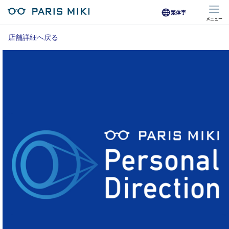
繁体字
メニュー
マイページ
店舗詳細へ戻る
Opera Club会員
※店舗で会員登録された方
オンラインショップ会員
※オンラインで会員登録された方
店舗を探す
店舗検索/来店予約
商品を探す
メガネ