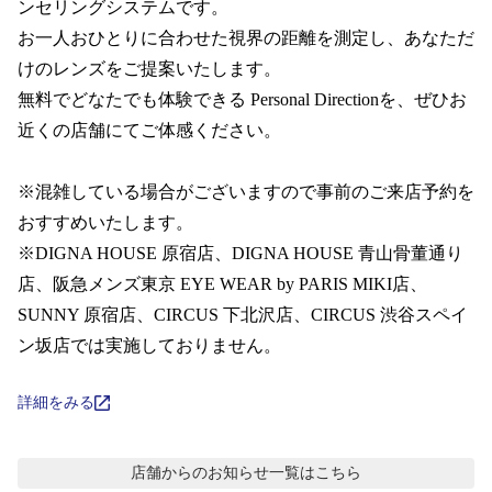
コンテンツを探す
ンセリングシステムです。  

お一人おひとりに合わせた視界の距離を測定し、あなただ
スタッフコンテンツ
けのレンズをご提案いたします。

無料でどなたでも体験できる Personal Directionを、ぜひお
スタッフコンテンツ一覧
近くの店舗にてご体感ください。

コーディネート
※混雑している場合がございますので事前のご来店予約を
おすすめいたします。 

※DIGNA HOUSE 原宿店、DIGNA HOUSE 青山骨董通り
レビュー
店、阪急メンズ東京 EYE WEAR by PARIS MIKI店、 
SUNNY 原宿店、CIRCUS 下北沢店、CIRCUS 渋谷スペイ
ブログ
ン坂店では実施しておりません。
お知らせ
詳細をみる
目のまめちしき
店舗からのお知らせ
一覧はこちら