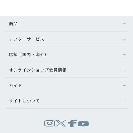
初めてのお客様へ
商品
アフターサービス
アフターサービス
メガネ
会社情報
レンズ
店舗（国内・海外）
アフターサービス
サングラス
会社概要
メガネの保証について
補聴器
オンラインショップ会員情報
店舗検索
メガネの不具合、修理について
コンタクトレンズ
パリミキについて
海外店舗のご案内
補聴器に関するアフターサービス
ガイド
ログイン
グッズ・小物
よくあるご質問
新規会員登録
採用情報
サイトについて
オンラインショップご利用ガイド
メガネの選び方
パリミキについて
お問い合わせ
お問い合わせ
運営会社情報
試着について