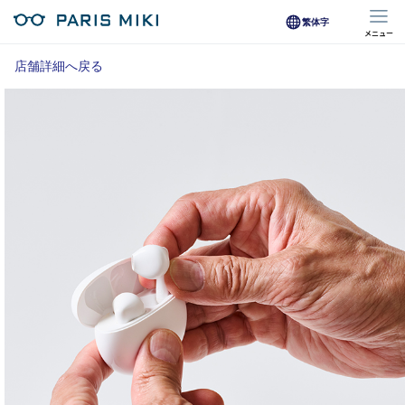
繁体字
メニュー
マイページ
店舗詳細へ戻る
Opera Club会員
※店舗で会員登録された方
オンラインショップ会員
※オンラインで会員登録された方
店舗を探す
店舗検索/来店予約
商品を探す
メガネ