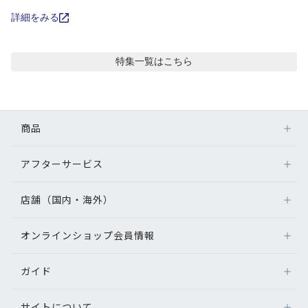
コンテンツを探す
詳細をみる
スタッフコンテンツ
特集
一覧はこちら
スタッフコンテンツ一覧
コーディネート
商品
レビュー
アフターサービス
メガネ
レンズ
店舗（国内・海外）
アフターサービス
ブログ
サングラス
メガネの保証について
補聴器
オンラインショップ会員情報
店舗検索
メガネの不具合、修理について
お知らせ
コンタクトレンズ
海外店舗のご案内
補聴器に関するアフターサービス
ガイド
ログイン
グッズ・小物
目のまめちしき
よくあるご質問
新規会員登録
サイトについて
オンラインショップご利用ガイド